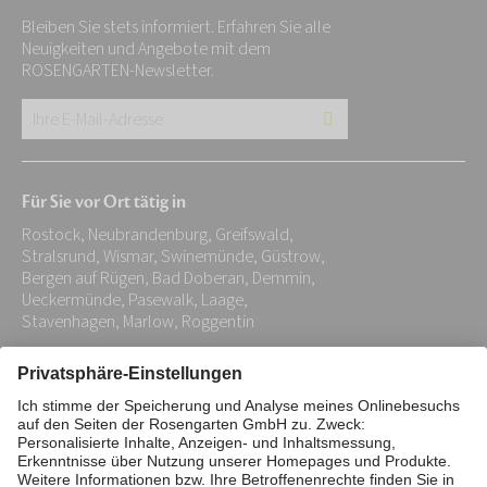
Bleiben Sie stets informiert. Erfahren Sie alle
Neuigkeiten und Angebote mit dem
ROSENGARTEN-Newsletter.
Ihre
E-
Mail-
Für Sie vor Ort tätig in
Adresse:
Rostock, Neubrandenburg, Greifswald,
*
Stralsrund, Wismar, Swinemünde, Güstrow,
Bergen auf Rügen, Bad Doberan, Demmin,
Ueckermünde, Pasewalk, Laage,
Stavenhagen, Marlow, Roggentin
Impressum
Datenschutz
Stiftung
Interne Meldestelle
Zahlungsmittel
Vertrag widerrufen
Barrierefreiheitserklärung