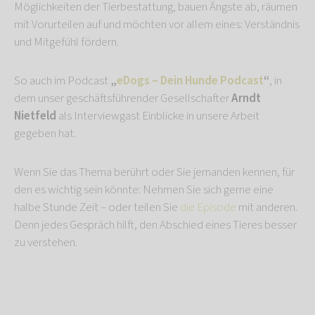
Möglichkeiten der Tierbestattung, bauen Ängste ab, räumen
mit Vorurteilen auf und möchten vor allem eines: Verständnis
und Mitgefühl fördern.
So auch im Podcast
„
eDogs – Dein Hunde Podcast
“
, in
dem unser geschäftsführender Gesellschafter
Arndt
Nietfeld
als Interviewgast Einblicke in unsere Arbeit
gegeben hat.
Wenn Sie das Thema berührt oder Sie jemanden kennen, für
den es wichtig sein könnte: Nehmen Sie sich gerne eine
halbe Stunde Zeit – oder teilen Sie
die Episode
mit anderen.
Denn jedes Gespräch hilft, den Abschied eines Tieres besser
zu verstehen.