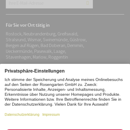
Ihre
E-
Mail-
Für Sie vor Ort tätig in
Adresse:
Rostock, Neubrandenburg, Greifswald,
*
Stralsrund, Wismar, Swinemünde, Güstrow,
Bergen auf Rügen, Bad Doberan, Demmin,
Ueckermünde, Pasewalk, Laage,
Stavenhagen, Marlow, Roggentin
Impressum
Datenschutz
Stiftung
Interne Meldestelle
Zahlungsmittel
Vertrag widerrufen
Barrierefreiheitserklärung
Cookie/Tracking-Einstellungen