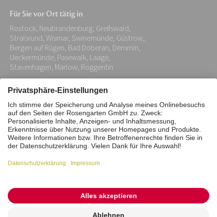
Mail-
Für Sie vor Ort tätig in
Adresse:
Rostock, Neubrandenburg, Greifswald,
*
Stralsrund, Wismar, Swinemünde, Güstrow,
Bergen auf Rügen, Bad Doberan, Demmin,
Ueckermünde, Pasewalk, Laage,
Stavenhagen, Marlow, Roggentin
Impressum
Datenschutz
Stiftung
Interne Meldestelle
Zahlungsmittel
Vertrag widerrufen
Barrierefreiheitserklärung
Cookie/Tracking-Einstellungen