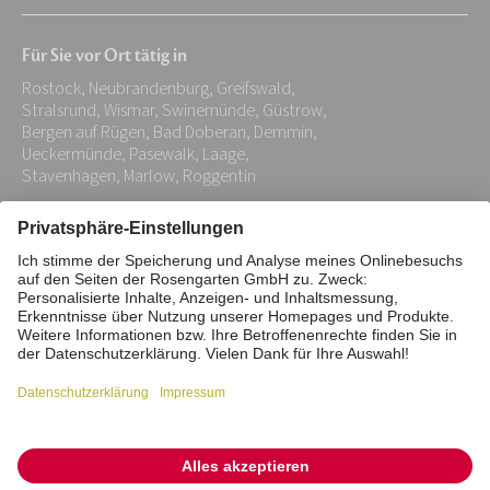
E-
Mail-
Für Sie vor Ort tätig in
Adresse:
Rostock, Neubrandenburg, Greifswald,
*
Stralsrund, Wismar, Swinemünde, Güstrow,
Bergen auf Rügen, Bad Doberan, Demmin,
Ueckermünde, Pasewalk, Laage,
Stavenhagen, Marlow, Roggentin
Impressum
Datenschutz
Stiftung
Interne Meldestelle
Zahlungsmittel
Vertrag widerrufen
Barrierefreiheitserklärung
Cookie/Tracking-Einstellungen