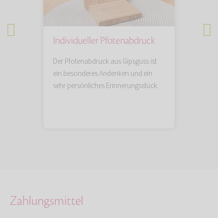
Individueller Pfotenabdruck
Tieru
n Sie
Der Pfotenabdruck aus Gipsguss ist
Künstler
Lieblings
ein besonderes Andenken und ein
besonde
sehr persönliches Erinnerungsstück.
und einf
das blei
Zahlungsmittel