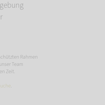
mgebung
r
eschützten Rahmen
 unser Team
n Zeit.
suche
.