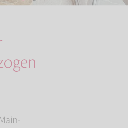
-
ezogen
 Main-