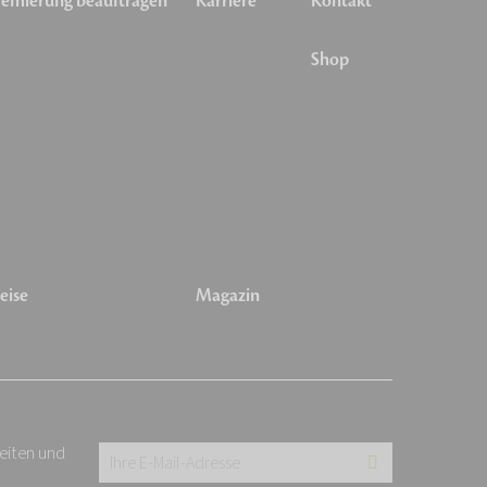
emierung beauftragen
Karriere
Kontakt
Shop
eise
Magazin
keiten und
Ihre