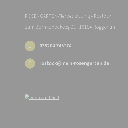
ROSENGARTEN-Tierbestattung - Rostock
Zum Bornkoppelweg 21 · 18184 Roggentin
038204 745774
rostock@mein-rosengarten.de