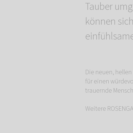
Tauber umg
können sich
einfühlsam
Die neuen, helle
für einen würdevo
trauernde Mensche
Weitere ROSENGAR