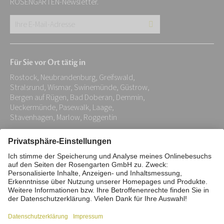
ROSENGARTEN-Newsletter.
Ihre
E-
Mail-
Für Sie vor Ort tätig in
Adresse:
Rostock, Neubrandenburg, Greifswald,
*
Stralsrund, Wismar, Swinemünde, Güstrow,
Bergen auf Rügen, Bad Doberan, Demmin,
Ueckermünde, Pasewalk, Laage,
Stavenhagen, Marlow, Roggentin
Impressum
Datenschutz
Stiftung
Interne Meldestelle
Zahlungsmittel
Vertrag widerrufen
Barrierefreiheitserklärung
Cookie/Tracking-Einstellungen