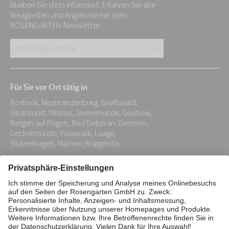
Bleiben Sie stets informiert. Erfahren Sie alle
Neuigkeiten und Angebote mit dem
ROSENGARTEN-Newsletter.
Ihre
E-
Mail-
Für Sie vor Ort tätig in
Adresse:
Rostock, Neubrandenburg, Greifswald,
*
Stralsrund, Wismar, Swinemünde, Güstrow,
Bergen auf Rügen, Bad Doberan, Demmin,
Ueckermünde, Pasewalk, Laage,
Stavenhagen, Marlow, Roggentin
Impressum
Datenschutz
Stiftung
Interne Meldestelle
Zahlungsmittel
Vertrag widerrufen
Barrierefreiheitserklärung