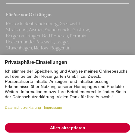
Mail-
Für Sie vor Ort tätig in
Adresse:
Rostock, Neubrandenburg, Greifswald,
*
Stralsrund, Wismar, Swinemünde, Güstrow,
Bergen auf Rügen, Bad Doberan, Demmin,
Ueckermünde, Pasewalk, Laage,
Stavenhagen, Marlow, Roggentin
Impressum
Datenschutz
Stiftung
Interne Meldestelle
Zahlungsmittel
Vertrag widerrufen
Barrierefreiheitserklärung
Cookie/Tracking-Einstellungen