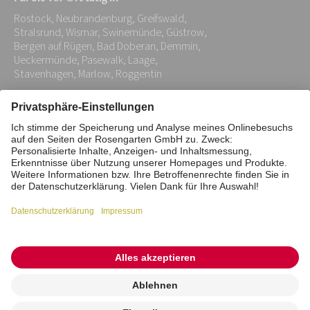
Adresse:
Rostock, Neubrandenburg, Greifswald,
*
Stralsrund, Wismar, Swinemünde, Güstrow,
Bergen auf Rügen, Bad Doberan, Demmin,
Ueckermünde, Pasewalk, Laage,
Stavenhagen, Marlow, Roggentin
Impressum
Datenschutz
Stiftung
Interne Meldestelle
Zahlungsmittel
Vertrag widerrufen
Barrierefreiheitserklärung
Cookie/Tracking-Einstellungen
© 2026 ROSENGARTEN-Tierbestattung