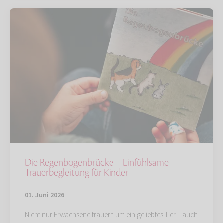
Die Regenbogenbrücke – Einfühlsame
Trauerbegleitung für Kinder
01. Juni 2026
Nicht nur Erwachsene trauern um ein geliebtes Tier – auch