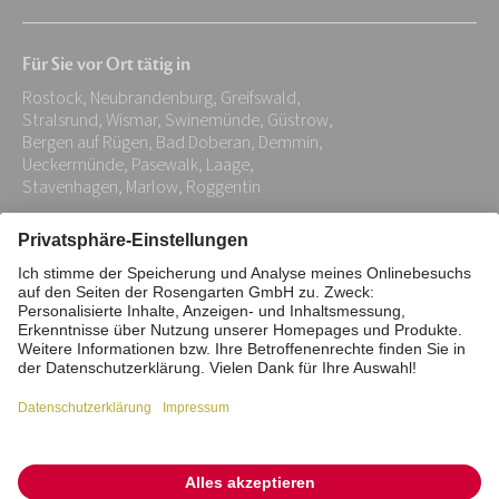
E-
Mail-
Für Sie vor Ort tätig in
Adresse:
Rostock, Neubrandenburg, Greifswald,
*
Stralsrund, Wismar, Swinemünde, Güstrow,
Bergen auf Rügen, Bad Doberan, Demmin,
Ueckermünde, Pasewalk, Laage,
Stavenhagen, Marlow, Roggentin
Impressum
Datenschutz
Stiftung
Interne Meldestelle
Zahlungsmittel
Vertrag widerrufen
Barrierefreiheitserklärung
Cookie/Tracking-Einstellungen