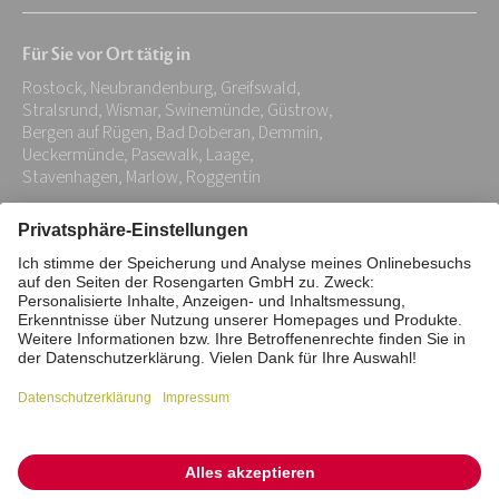
Mail-
Für Sie vor Ort tätig in
Adresse:
Rostock, Neubrandenburg, Greifswald,
*
Stralsrund, Wismar, Swinemünde, Güstrow,
Bergen auf Rügen, Bad Doberan, Demmin,
Ueckermünde, Pasewalk, Laage,
Stavenhagen, Marlow, Roggentin
Impressum
Datenschutz
Stiftung
Interne Meldestelle
Zahlungsmittel
Vertrag widerrufen
Barrierefreiheitserklärung
Cookie/Tracking-Einstellungen